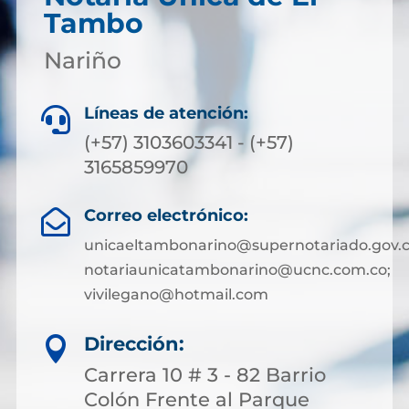
Tambo
Nariño
Líneas de atención:

(+57) 3103603341 - (+57)
3165859970
Correo electrónico:

unicaeltambonarino@supernotariado.gov.c
notariaunicatambonarino@ucnc.com.co;
vivilegano@hotmail.com
Dirección:

Carrera 10 # 3 - 82 Barrio
Colón Frente al Parque