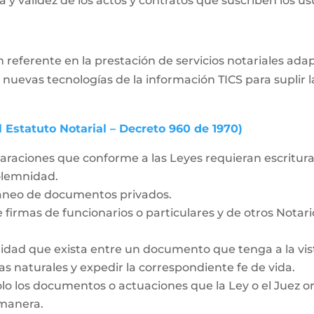
 y validez de los actos y contratos que suscriben los usua
 referente en la prestación de servicios notariales ad
 nuevas tecnologías de la información TICS para supli
l Estatuto Notarial – Decreto 960 de 1970)
laraciones que conforme a las Leyes requieran escritura 
solemnidad.
táneo de documentos privados.
 firmas de funcionarios o particulares y de otros Notar
idad que exista entre un documento que tenga a la vista
as naturales y expedir la correspondiente fe de vida.
olo los documentos o actuaciones que la Ley o el Juez o
 manera.