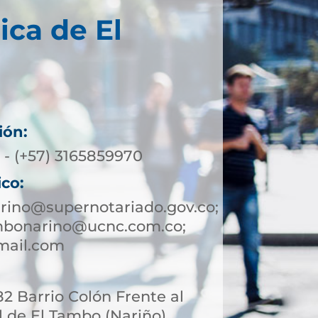
ica de El
ión:
 - (+57) 3165859970
ico:
rino@supernotariado.gov.co;
mbonarino@ucnc.com.co;
mail.com
 82 Barrio Colón Frente al
l de El Tambo (Nariño)