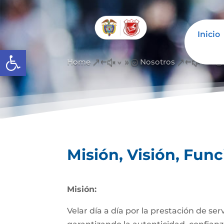
Inicio
Abrir barra de herramientas
Home
Nosotros
&#x39;
&#x39;
Misión, Visión, Fun
Misión:
Velar día a día por la prestación de se