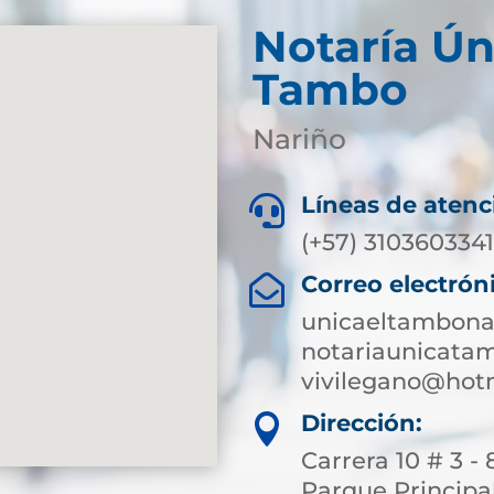
Notaría Ún
Tambo
Nariño
Líneas de atenc

(+57) 3103603341
Correo electrón

unicaeltambona
notariaunicata
vivilegano@hot
Dirección:

Carrera 10 # 3 -
Parque Principa