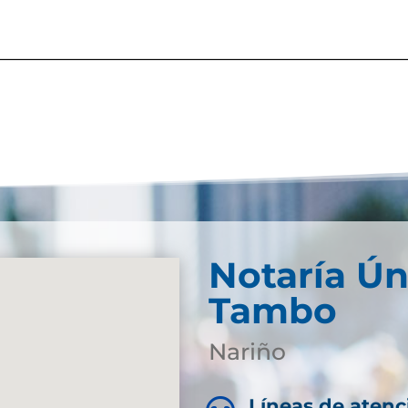
Notaría Ún
Tambo
Nariño
Líneas de atenc