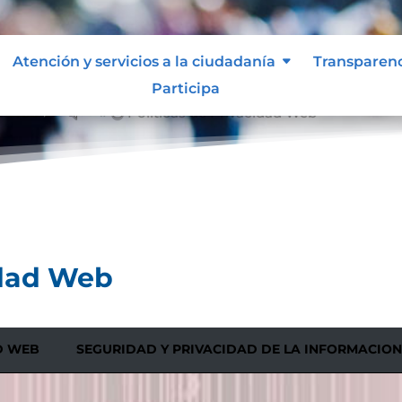
Atención y servicios a la ciudadanía
Transparen
Participa
ad Web
Políticas de Privacidad Web
&#x39;
idad Web
D WEB
SEGURIDAD Y PRIVACIDAD DE LA INFORMACION