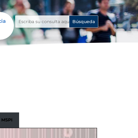
cia
 MSPI