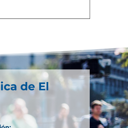
ica de El
ión: