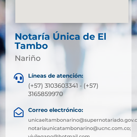
Notaría Única de El
Tambo
Nariño
Líneas de atención:

(+57) 3103603341 - (+57)
3165859970
Correo electrónico:

unicaeltambonarino@supernotariado.gov.c
notariaunicatambonarino@ucnc.com.co;
vivilegano@hotmail.com