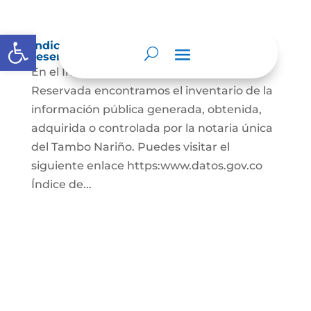
Abrir barra de herramientas
Índice de información clasificada y
reservada
En el Índice de Información Clasificada y
Reservada encontramos el inventario de la
información pública generada, obtenida,
adquirida o controlada por la notaria única
del Tambo Nariño. Puedes visitar el
siguiente enlace https:www.datos.gov.co
Índice de...