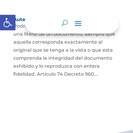
Abrir barra de herramientas
Autenticación de Copias
Podrá autenticarse una copia mecánica o
una literal de un documento, siempre que
aquella corresponda exactamente al
original que se tenga a la vista o que esta
comprenda la integridad del documento
exhibido y lo reproduzca con entera
fidelidad. Artículo 74 Decreto 960...