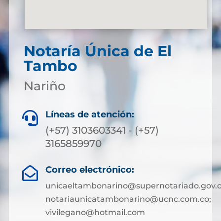
Notaría Única de El
Tambo
Nariño
Líneas de atención:

(+57) 3103603341 - (+57)
3165859970
Correo electrónico:

unicaeltambonarino@supernotariado.gov.c
notariaunicatambonarino@ucnc.com.co;
vivilegano@hotmail.com