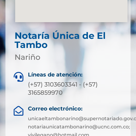
Notaría Única de El
Tambo
Nariño
Líneas de atención:

(+57) 3103603341 - (+57)
3165859970
Correo electrónico:

unicaeltambonarino@supernotariado.gov.c
notariaunicatambonarino@ucnc.com.co;
vivilegano@hotmail.com