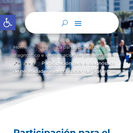
Abrir barra de herramientas
Home
La participación para el
&#x39;
diagnóstico e identificación de problemas
Participación para el diagnóstico
&#x39;
de necesidades e identificación de problemas.
Participación para el