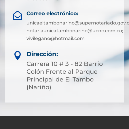
Correo electrónico:

unicaeltambonarino@supernotariado.gov.c
notariaunicatambonarino@ucnc.com.co;
vivilegano@hotmail.com
Dirección:

Carrera 10 # 3 - 82 Barrio
Colón Frente al Parque
Principal de El Tambo
(Nariño)