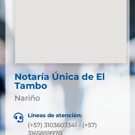
Notaría Única de El
Tambo
Nariño
Líneas de atención:

(+57) 3103603341 - (+57)
3165859970