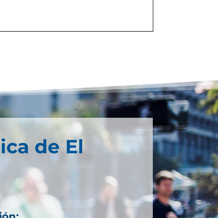
ica de El
ión: