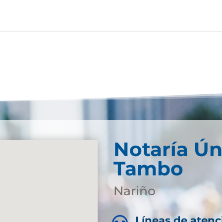
Notaría Ún
Tambo
Nariño
Líneas de atenc