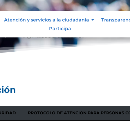
Atención y servicios a la ciudadanía
Transparen
Participa
ón
Protocolos de Atención
&#x39;
ción
URIDAD
PROTOCOLO DE ATE
NCION PARA PERSONAS C