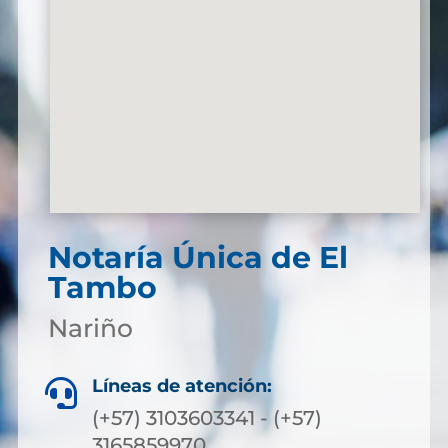
Notaría Única de El
Tambo
Nariño
Líneas de atención:

(+57) 3103603341 - (+57)
3165859970