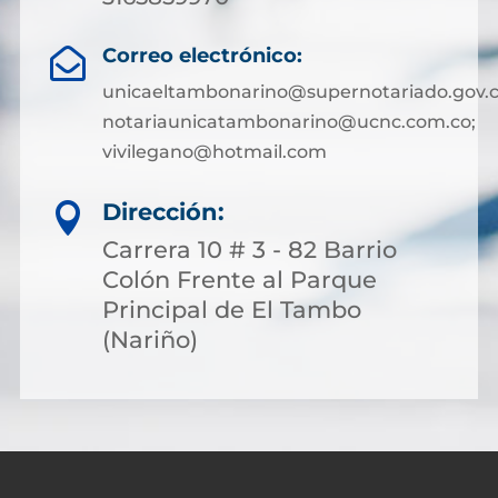
Correo electrónico:

unicaeltambonarino@supernotariado.gov.c
notariaunicatambonarino@ucnc.com.co;
vivilegano@hotmail.com
Dirección:

Carrera 10 # 3 - 82 Barrio
Colón Frente al Parque
Principal de El Tambo
(Nariño)