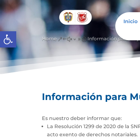
Inicio
Abrir barra de herramientas
Home
Información para Muje
&#x39;
Información para M
Es nuestro deber informar que:
La Resolución 1299 de 2020 de la SNR
acto exento de de