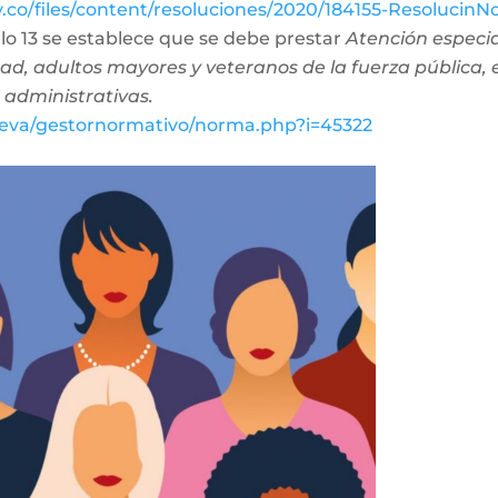
ov.co/files/content/resoluciones/2020/184155-Resolucin
culo 13 se establece que se debe prestar
Atención especia
ad, adultos mayores y veteranos de la fuerza pública, 
 administrativas.
o/eva/gestornormativo/norma.php?i=45322