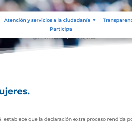
Atención y servicios a la ciudadanía
Transparen
Participa
res.
Información para Mujeres.
&#x39;
ujeres.
, establece que la declaración extra proceso rendida po
rechos notariales.