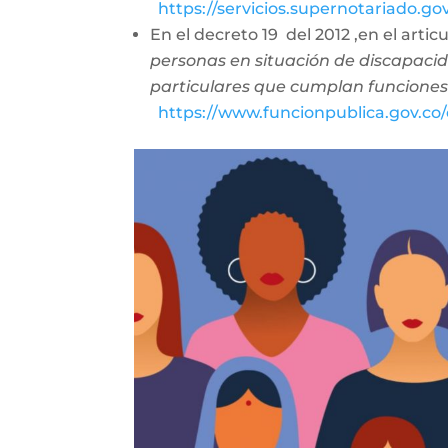
https://servicios.supernotariado.g
En el decreto 19 del 2012 ,en el arti
personas en situación de discapacid
particulares que cumplan funciones
https://www.funcionpublica.gov.c