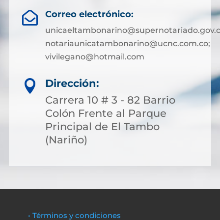
Correo electrónico:

unicaeltambonarino@supernotariado.gov.c
notariaunicatambonarino@ucnc.com.co;
vivilegano@hotmail.com
Dirección:

Carrera 10 # 3 - 82 Barrio
Colón Frente al Parque
Principal de El Tambo
(Nariño)
• Términos y condiciones