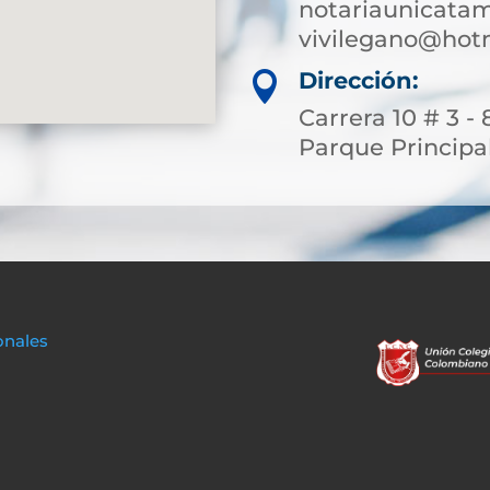
notariaunicata
vivilegano@hot
Dirección:

Carrera 10 # 3 -
Parque Principa
onales