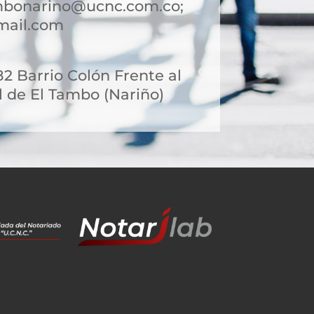
mbonarino@ucnc.com.co;
mail.com
 82 Barrio Colón Frente al
l de El Tambo (Nariño)