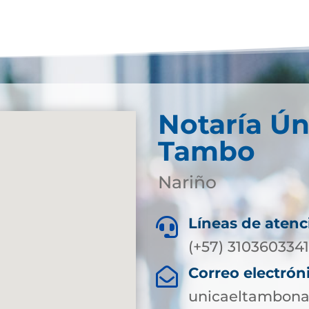
Notaría Ún
Tambo
Nariño
Líneas de atenc

(+57) 3103603341
Correo electrón

unicaeltambona