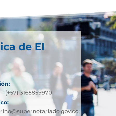
ica de El
ión:
 - (+57) 3165859970
ico:
rino@supernotariado.gov.co;