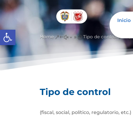
Inicio
Abrir barra de herramientas
Home
Tipo de control
&#x39;
&#x
Tipo de control
(fiscal, social, político, regulatorio, etc.)