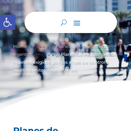
Abrir barra de herramientas
Home
Planes de Mejoramiento
&#x39;
vigentes
Planes de Mejoramiento
&#x39;
vigentes exigidos por los entes de control o
auditoría externos o internos.
Planes de