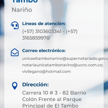
Nariño
Líneas de atención:

(+57) 3103603341 - (+57)
3165859970
Correo electrónico:

unicaeltambonarino@supernotariado.gov.c
notariaunicatambonarino@ucnc.com.co;
vivilegano@hotmail.com
Dirección:

Carrera 10 # 3 - 82 Barrio
Colón Frente al Parque
Principal de El Tambo