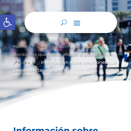
Abrir barra de herramientas
Home
Información sobre
&#x39;
decisiones que puede afectar al público
Información sobre decisiones que
&#x39;
puede afectar al público
Información sobre