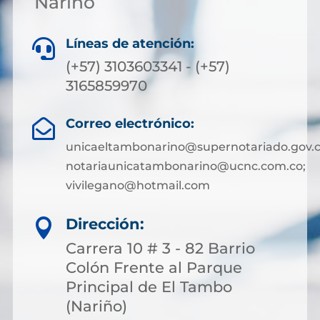
Nariño
Líneas de atención:

(+57) 3103603341 - (+57)
3165859970
Correo electrónico:

unicaeltambonarino@supernotariado.gov.c
notariaunicatambonarino@ucnc.com.co;
vivilegano@hotmail.com
Dirección:

Carrera 10 # 3 - 82 Barrio
Colón Frente al Parque
Principal de El Tambo
(Nariño)