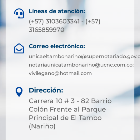
Líneas de atención:

(+57) 3103603341 - (+57)
3165859970
Correo electrónico:

unicaeltambonarino@supernotariado.gov.c
notariaunicatambonarino@ucnc.com.co;
vivilegano@hotmail.com
Dirección:

Carrera 10 # 3 - 82 Barrio
Colón Frente al Parque
Principal de El Tambo
(Nariño)